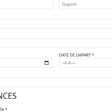
DATE DE DéPART
*
NCES
ITé
*