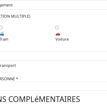
TION MULTIPLE)
🚄
🚗
Train
Voiture
transport
PERSONNE
*
S COMPLéMENTAIRES