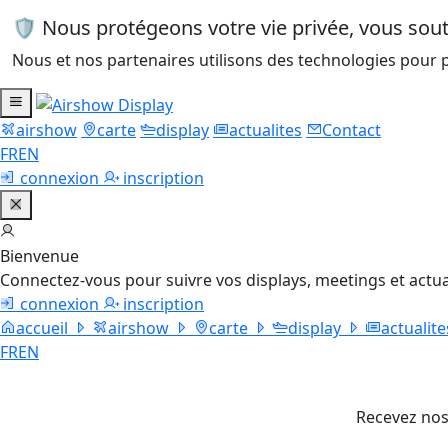
🛡️ Nous protégeons votre vie privée, vous so
Nous et nos partenaires utilisons des technologies pour p
airshow
carte
display
actualites
Contact
FR
EN
connexion
inscription
Bienvenue
Connectez-vous pour suivre vos displays, meetings et actua
connexion
inscription
accueil
airshow
carte
display
actualite
FR
EN
Recevez nos