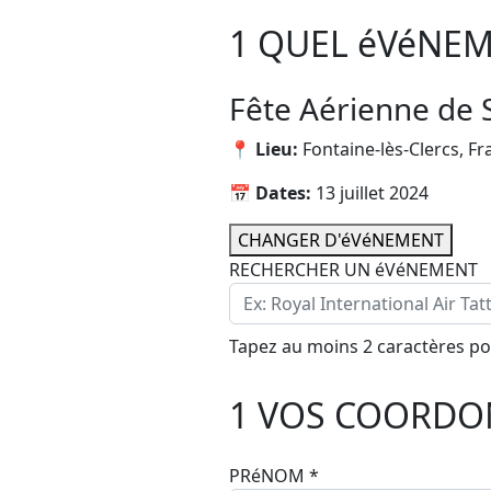
1
QUEL éVéNEME
Fête Aérienne de 
📍 Lieu:
Fontaine-lès-Clercs, F
📅 Dates:
13 juillet 2024
CHANGER D'éVéNEMENT
RECHERCHER UN éVéNEMENT
Tapez au moins 2 caractères p
1
VOS COORDO
PRéNOM
*