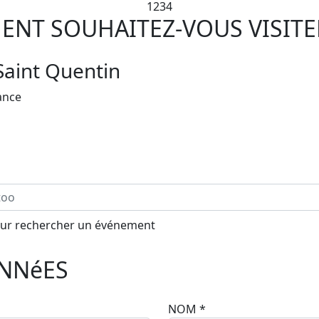
1
2
3
4
NT SOUHAITEZ-VOUS VISITE
Saint Quentin
rance
our rechercher un événement
NNéES
NOM
*