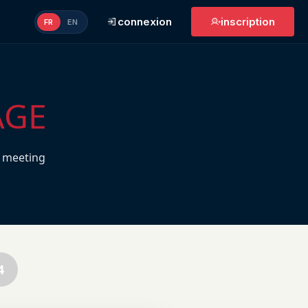
connexion
inscription
FR
EN
AGE
 meeting
4