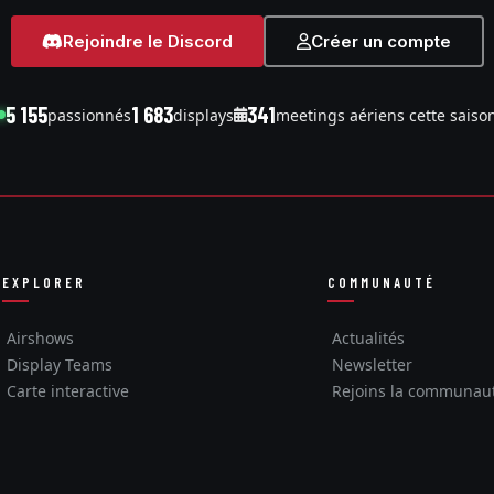
Rejoindre le Discord
Créer un compte
5 155
1 683
341
passionnés
displays
meetings aériens cette saiso
EXPLORER
COMMUNAUTÉ
Airshows
Actualités
Display Teams
Newsletter
Carte interactive
Rejoins la communau