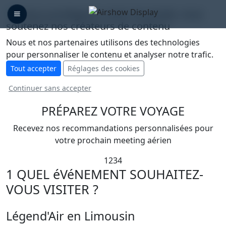
🛡️ Nous protégeons votre vie privée, vous
soutenez nos créateurs de contenu
Nous et nos partenaires utilisons des technologies
pour personnaliser le contenu et analyser notre trafic.
Tout accepter
Réglages des cookies
Continuer sans accepter
PRÉPAREZ VOTRE
VOYAGE
Recevez nos recommandations personnalisées pour
votre prochain meeting aérien
1
2
3
4
1
QUEL éVéNEMENT SOUHAITEZ-
VOUS VISITER ?
Légend'Air en Limousin