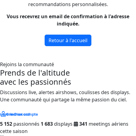
recommandations personnalisées.
Vous recevrez un email de confirmation à l'adresse
indiquée.
Retour à l'accueil
Rejoins la communauté
Prends de l'altitude
avec les passionnés
Discussions live, alertes airshows, coulisses des displays.
Une communauté qui partage la même passion du ciel.
ndre le Discord
Créer un compte
5 152
passionnés
1 683
displays
341
meetings aériens
cette saison