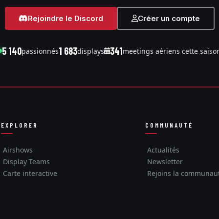
Rejoindre le Discord
Créer un compte
5 140
1 683
341
passionnés
displays
meetings aériens cette saiso
EXPLORER
COMMUNAUTÉ
Airshows
Actualités
Display Teams
Newsletter
Carte interactive
Rejoins la communau