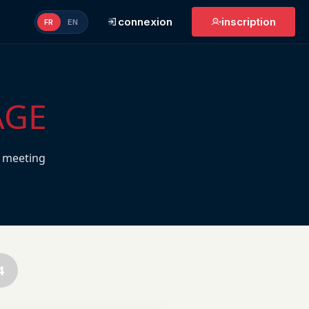
connexion
inscription
FR
EN
AGE
 meeting
4