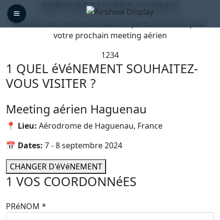
PRÉPAREZ VOTRE
VOYAGE
Recevez nos recommandations personnalisées pour
votre prochain meeting aérien
1
2
3
4
1
QUEL éVéNEMENT SOUHAITEZ-
VOUS VISITER ?
Meeting aérien Haguenau
📍 Lieu:
Aérodrome de Haguenau, France
📅 Dates:
7 - 8 septembre 2024
CHANGER D'éVéNEMENT
1
VOS COORDONNéES
PRéNOM
*