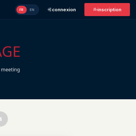
connexion
inscription
FR
EN
AGE
 meeting
4