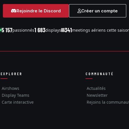
Rejoindre le Discord
Créer un compte
5 157
1 683
341
passionnés
displays
meetings aériens cette saiso
EXPLORER
COMMUNAUTÉ
Airshows
Actualités
Display Teams
Newsletter
Carte interactive
Rejoins la communau