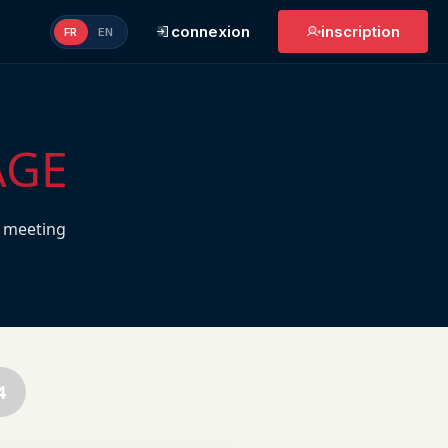
connexion
inscription
FR
EN
AGE
 meeting
4