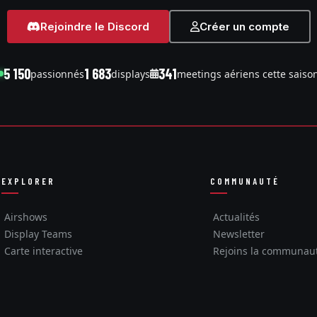
Rejoindre le Discord
Créer un compte
5 150
1 683
341
passionnés
displays
meetings aériens cette saiso
EXPLORER
COMMUNAUTÉ
Airshows
Actualités
Display Teams
Newsletter
Carte interactive
Rejoins la communau