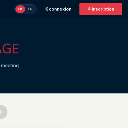
connexion
inscription
FR
EN
AGE
 meeting
4