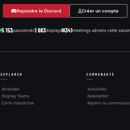
Rejoindre le Discord
Créer un compte
5 153
1 683
341
passionnés
displays
meetings aériens cette saiso
EXPLORER
COMMUNAUTÉ
Airshows
Actualités
Display Teams
Newsletter
Carte interactive
Rejoins la communau