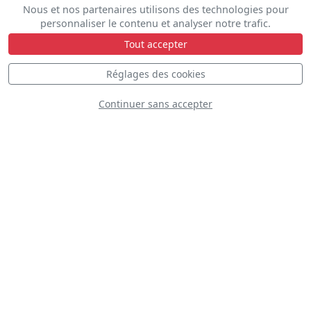
Nous et nos partenaires utilisons des technologies pour
Bell Ch-146 Griffon
personnaliser le contenu et analyser notre trafic.
Canadien
Tout accepter
Réglages des cookies
Continuer sans accepter
P-8A Poseidon
RAAF