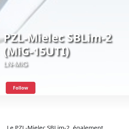
PZL-Mielec SBLim-2
(MiG-15UTI)
LN-MIG
Follow
Le PZL-Mielec SBLim-2, également