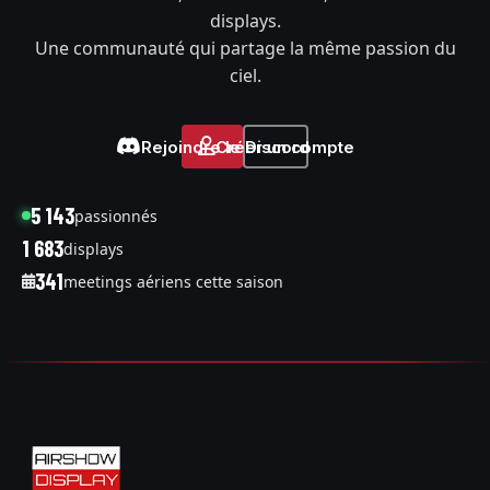
displays.
Une communauté qui partage la même passion du
ciel.
Rejoindre le Discord
Créer un compte
5 143
passionnés
1 683
displays
341
meetings aériens cette saison