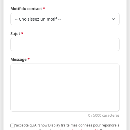
Motif du contact
*
Sujet
*
Message
*
0 / 5000 caractères
J'accepte qu'Airshow Display traite mes données pour répondre à