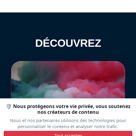
DÉCOUVREZ
🛡️ Nous protégeons votre vie privée, vous soutenez
Frecce Tricolori
nos créateurs de contenu
Nous et nos partenaires utilisons des technologies pour
personnaliser le contenu et analyser notre trafic.
Tout accepter