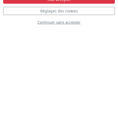
Réglages des cookies
Continuer sans accepter
Socom para
commandos
parachute team
WWII Airborne