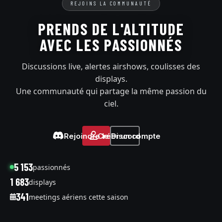
REJOINS LA COMMUNAUTÉ
PRENDS DE L'ALTITUDE
AVEC LES PASSIONNÉS
Discussions live, alertes airshows, coulisses des
displays.
Une communauté qui partage la même passion du
ciel.
Rejoindre le Discord
Créer un compte
5 153
passionnés
1 683
displays
341
meetings aériens cette saison