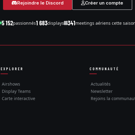
Rejoindre le Discord
Créer un compte
5 152
1 683
341
passionnés
displays
meetings aériens cette saiso
EXPLORER
COMMUNAUTÉ
Airshows
Actualités
Display Teams
Newsletter
Carte interactive
Rejoins la communau