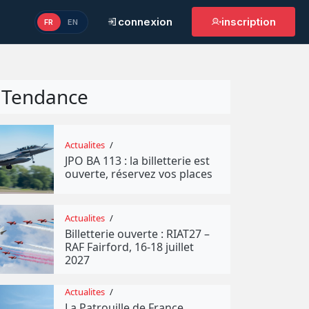
connexion
inscription
FR
EN
Tendance
Actualites
/
JPO BA 113 : la billetterie est
ouverte, réservez vos places
Actualites
/
Billetterie ouverte : RIAT27 –
RAF Fairford, 16-18 juillet
2027
Actualites
/
La Patrouille de France