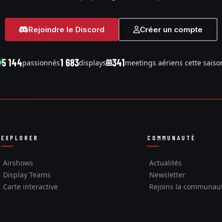
Rejoindre le Discord
Créer un compte
5 144
1 683
341
passionnés
displays
meetings aériens cette saiso
EXPLORER
COMMUNAUTÉ
Airshows
Actualités
Display Teams
Newsletter
Carte interactive
Rejoins la communau