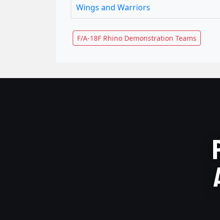
Wings and Warriors
F/A-18F Rhino Demonstration Teams