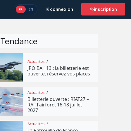
connexion
inscription
FR
EN
Tendance
Actualites
/
JPO BA 113 : la billetterie est
ouverte, réservez vos places
Actualites
/
Billetterie ouverte : RIAT27 –
RAF Fairford, 16-18 juillet
2027
Actualites
/
La Patrouille de France