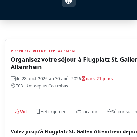
PRÉPAREZ VOTRE DÉPLACEMENT
Organisez votre séjour à
Flugplatz St. Galle
Altenrhein
du 28 août 2026 au 30 août 2026
dans 21 jours
7031 km depuis Columbus
Vol
Hébergement
Location
Séjour sur 
Volez jusqu'à Flugplatz St. Gallen-Altenrhein depui