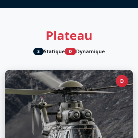
Plateau
Statique
Dynamique
S
D
D