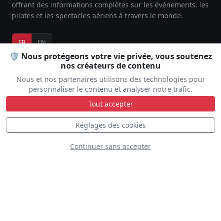
offrant des informations complètes sur les événements, les
pilotes et les spectacles aériens à travers le monde.
FR
EN
🛡️ Nous protégeons votre vie privée, vous soutenez
nos créateurs de contenu
EXPLORER
Nous et nos partenaires utilisons des technologies pour
personnaliser le contenu et analyser notre trafic.
Tout accepter
COMMUNAUTÉ
Réglages des cookies
Continuer sans accepter
SUPPORT