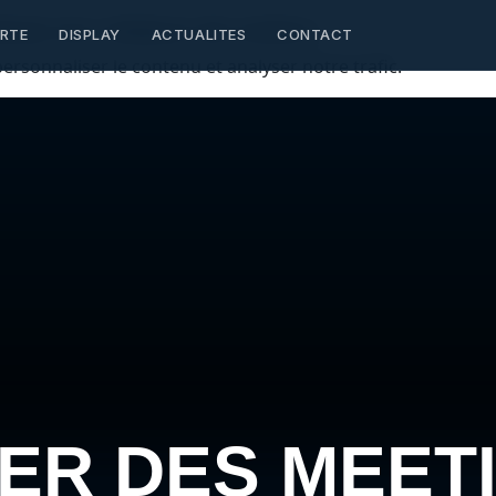
utenez nos créateurs de contenu
RTE
DISPLAY
ACTUALITES
CONTACT
ersonnaliser le contenu et analyser notre trafic.
ER DES MEET