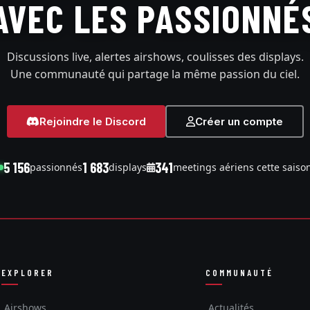
AVEC LES PASSIONNÉ
Discussions live, alertes airshows, coulisses des displays.
Une communauté qui partage la même passion du ciel.
Rejoindre le Discord
Créer un compte
5 156
1 683
341
passionnés
displays
meetings aériens cette saiso
EXPLORER
COMMUNAUTÉ
Airshows
Actualités