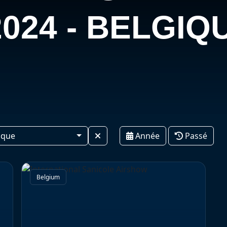
024 - BELGIQ
ique
Année
Passé
Belgium