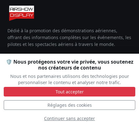
Dédié à la promotion des démonstrations aériennes,
offrant des informations complètes sur les événements, les
pilotes et les spectacles aériens à travers le monde.
FR
EN
🛡️ Nous protégeons votre vie privée, vous soutenez
nos créateurs de contenu
Nous et nos partenaires utilisons des technologies pour
EXPLORER
personnaliser le contenu et analyser notre trafic.
Tout accepter
Réglages des cookies
COMMUNAUTÉ
Continuer sans accepter
SUPPORT