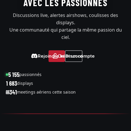
AVEC LES PASSIONNÉS
Discussions live, alertes airshows, coulisses des
displays.
Une communauté qui partage la même passion du
ciel.
Rejoindre le Discord
Créer un compte
5 155
passionnés
1 683
displays
341
meetings aériens cette saison