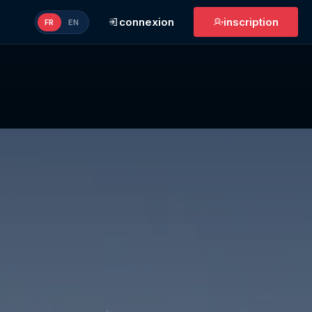
connexion
inscription
FR
EN