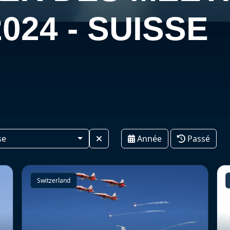
024 - SUISSE
se
Année
Passé
Switzerland