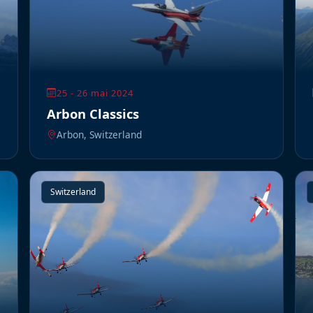
25 - 26 mai 2024
Arbon Classics
Arbon, Switzerland
Switzerland