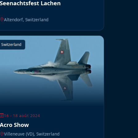
Seenachtsfest Lachen
Altendorf, Switzerland
Switzerland
16 - 18 août 2024
Acro Show
Villeneuve (VD), Switzerland