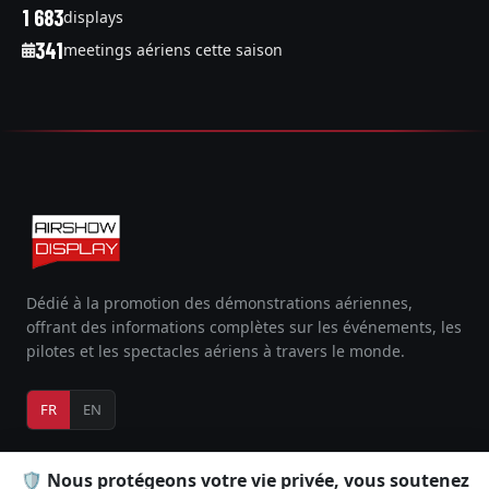
1 683
displays
341
meetings aériens cette saison
Dédié à la promotion des démonstrations aériennes,
offrant des informations complètes sur les événements, les
pilotes et les spectacles aériens à travers le monde.
FR
EN
🛡️ Nous protégeons votre vie privée, vous soutenez
EXPLORER