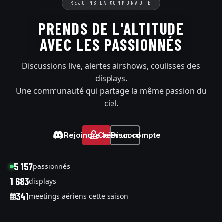
REJOINS LA COMMUNAUTÉ
PRENDS DE L'ALTITUDE
AVEC LES PASSIONNÉS
Discussions live, alertes airshows, coulisses des
displays.
Une communauté qui partage la même passion du
ciel.
Rejoindre le Discord
Créer un compte
5 157
passionnés
1 683
displays
341
meetings aériens cette saison