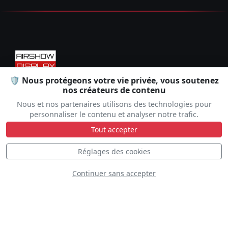
🛡️ Nous protégeons votre vie privée, vous soutenez
nos créateurs de contenu
Dédié à la promotion des démonstrations aériennes,
offrant des informations complètes sur les événements, les
Nous et nos partenaires utilisons des technologies pour
pilotes et les spectacles aériens à travers le monde.
personnaliser le contenu et analyser notre trafic.
Tout accepter
FR
EN
Réglages des cookies
Continuer sans accepter
EXPLORER
COMMUNAUTÉ