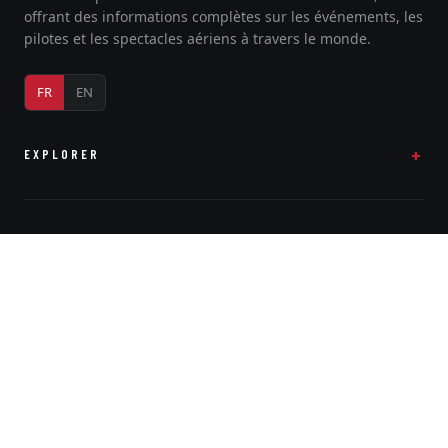
offrant des informations complètes sur les événements, les
pilotes et les spectacles aériens à travers le monde.
FR
EN
EXPLORER
COMMUNAUTÉ
SUPPORT