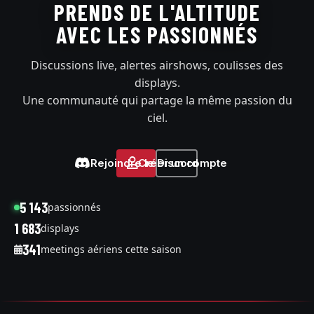
PRENDS DE L'ALTITUDE
AVEC LES PASSIONNÉS
Discussions live, alertes airshows, coulisses des
displays.
Une communauté qui partage la même passion du
ciel.
Rejoindre le Discord
Créer un compte
5 143
passionnés
1 683
displays
341
meetings aériens cette saison