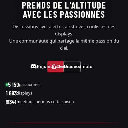
PRENDS DE L'ALTITUDE
AVEC LES PASSIONNÉS
Discussions live, alertes airshows, coulisses des
displays.
Une communauté qui partage la même passion du
ciel.
Rejoindre le Discord
Créer un compte
5 150
passionnés
1 683
displays
341
meetings aériens cette saison