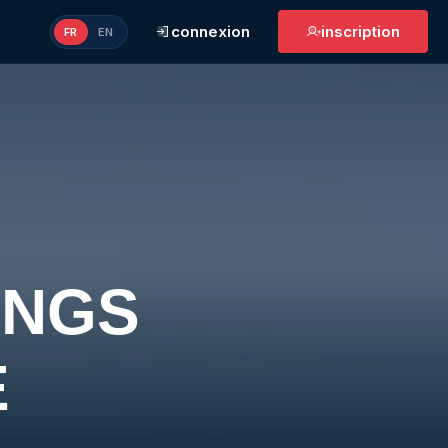
connexion
inscription
FR
EN
INGS
E