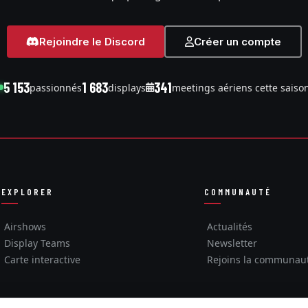
Rejoindre le Discord
Créer un compte
5 153
1 683
341
passionnés
displays
meetings aériens cette saiso
EXPLORER
COMMUNAUTÉ
Airshows
Actualités
Display Teams
Newsletter
Carte interactive
Rejoins la communau