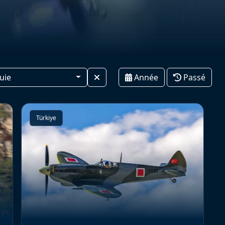
uie
Année
Passé
Türkiye