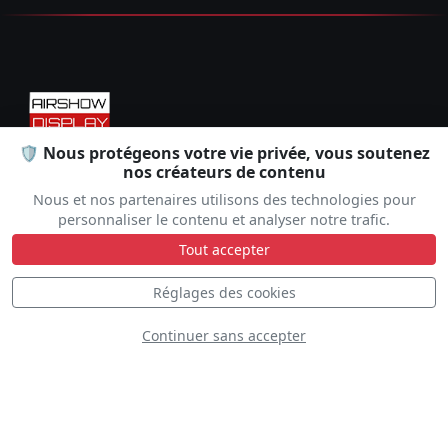
🛡️ Nous protégeons votre vie privée, vous soutenez
nos créateurs de contenu
Dédié à la promotion des démonstrations aériennes,
offrant des informations complètes sur les événements, les
Nous et nos partenaires utilisons des technologies pour
pilotes et les spectacles aériens à travers le monde.
personnaliser le contenu et analyser notre trafic.
Tout accepter
FR
EN
Réglages des cookies
EXPLORER
Continuer sans accepter
COMMUNAUTÉ