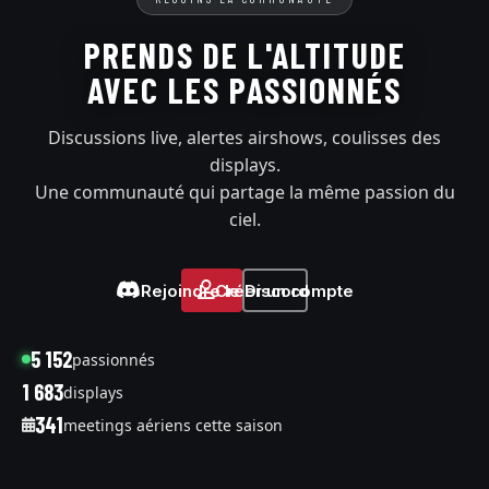
PRENDS DE L'ALTITUDE
AVEC LES PASSIONNÉS
Discussions live, alertes airshows, coulisses des
displays.
Une communauté qui partage la même passion du
ciel.
Rejoindre le Discord
Créer un compte
5 152
passionnés
1 683
displays
341
meetings aériens cette saison