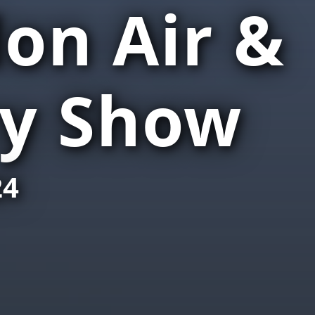
on Air &
y Show
24