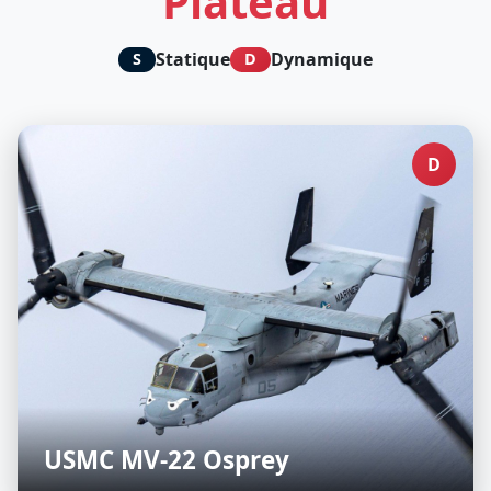
Plateau
Statique
Dynamique
S
D
D
USMC MV-22 Osprey