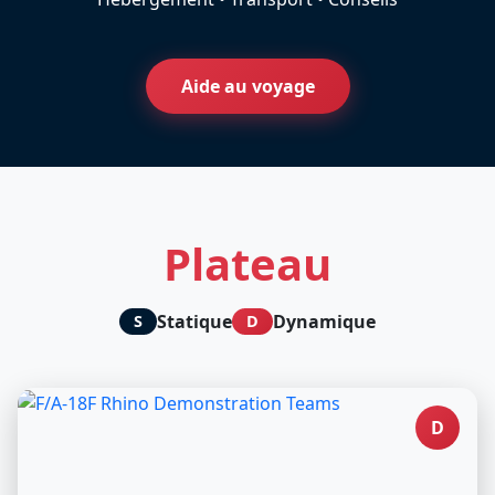
Aide au voyage
Plateau
Statique
Dynamique
S
D
D