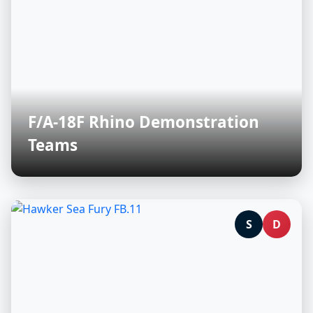
F/A-18F Rhino Demonstration
Teams
S
D