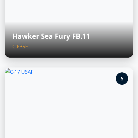
Hawker Sea Fury FB.11
C-FPSF
S