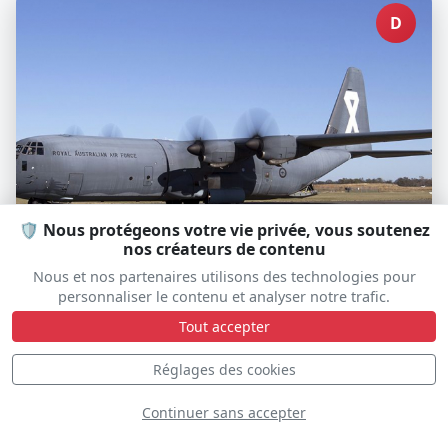
D
🛡️ Nous protégeons votre vie privée, vous soutenez
nos créateurs de contenu
C-130J Hercules Royal Australian
Nous et nos partenaires utilisons des technologies pour
Air Force
personnaliser le contenu et analyser notre trafic.
Tout accepter
Réglages des cookies
S
Continuer sans accepter