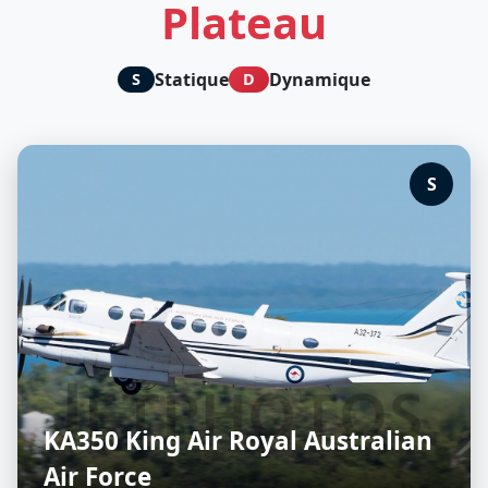
Plateau
Statique
Dynamique
S
D
S
KA350 King Air Royal Australian
Air Force