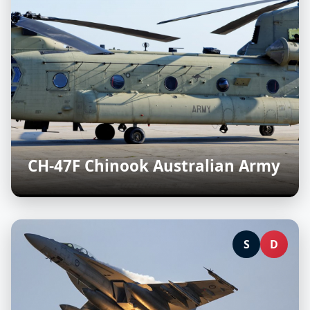
CH-47F Chinook Australian Army
S
D