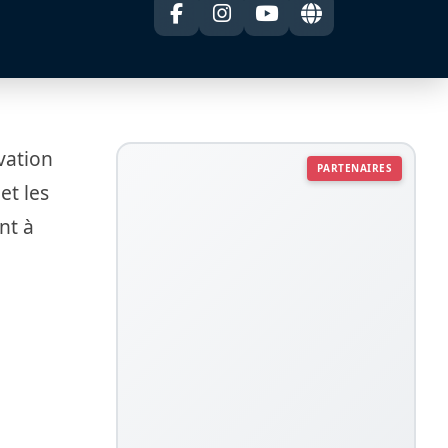
vation
PARTENAIRES
et les
nt à