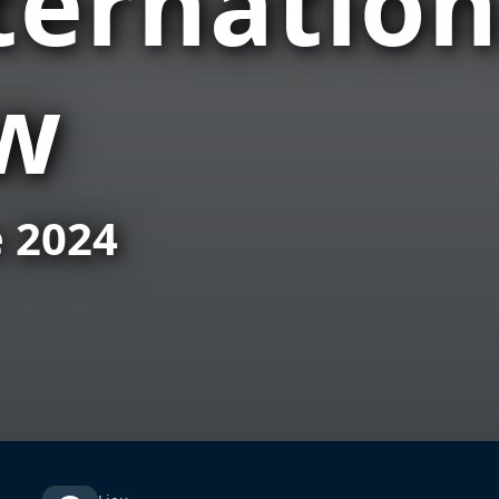
ternation
w
e 2024