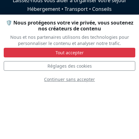
Laissez-nous vous aider à organiser votre séjour
Hébergement • Transport • Conseils
🛡️ Nous protégeons votre vie privée, vous soutenez
nos créateurs de contenu
Aide au voyage
Nous et nos partenaires utilisons des technologies pour
personnaliser le contenu et analyser notre trafic.
Tout accepter
Réglages des cookies
Plateau
Continuer sans accepter
Le programme n'est pas encore disponible.