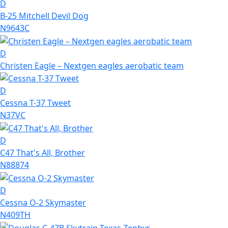
D
B-25 Mitchell Devil Dog
N9643C
D
Christen Eagle – Nextgen eagles aerobatic team
D
Cessna T-37 Tweet
N37VC
D
C47 That's All, Brother
N88874
D
Cessna O-2 Skymaster
N409TH