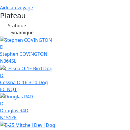
Aide au voyage
Plateau
Statique
S
Dynamique
D
D
Stephen COVINGTON
N364SL
D
Cessna O-1E Bird Dog
EC-NQT
D
Douglas R4D
N151ZE