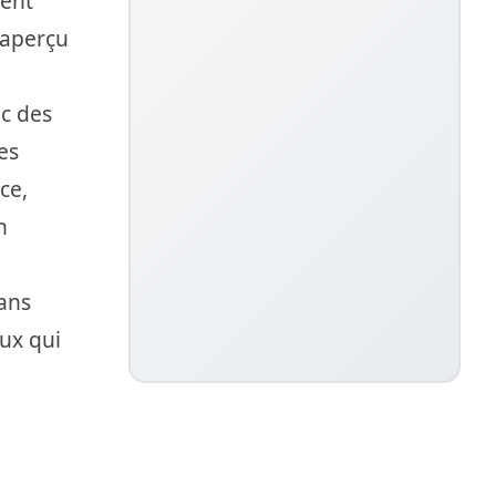
vent
 aperçu
ec des
es
ce,
n
ans
eux qui