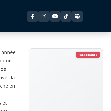
e année
PARTENAIRES
ritime
t de
avec la
iche en
 et