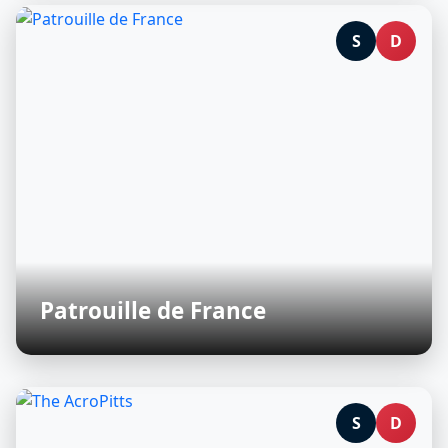
S
D
Patrouille de France
S
D