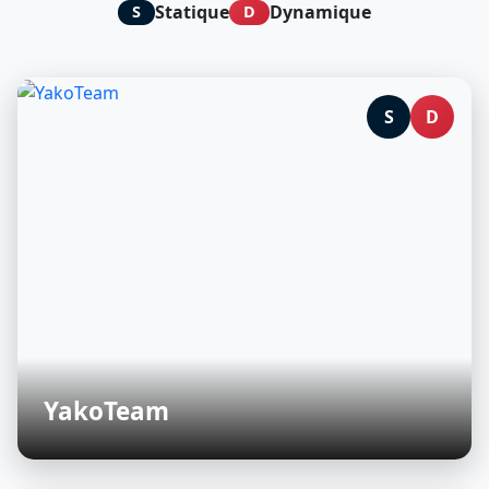
Statique
Dynamique
S
D
S
D
YakoTeam