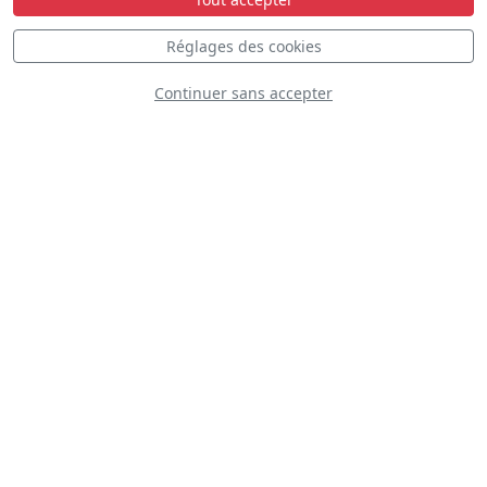
Réglages des cookies
Continuer sans accepter
CAP-10 BK
F-GDTF
S
D