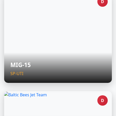
D
MIG-15
SP-UTI
D