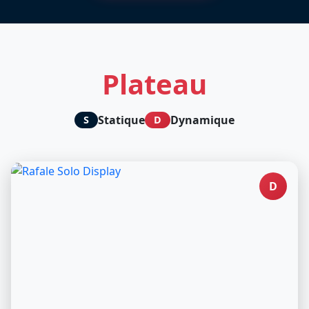
Plateau
Statique
Dynamique
S
D
D