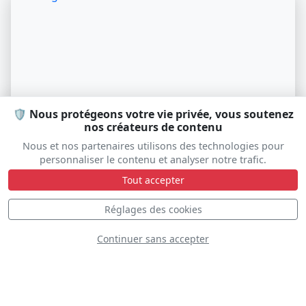
🛡️ Nous protégeons votre vie privée, vous soutenez
nos créateurs de contenu
Nous et nos partenaires utilisons des technologies pour
personnaliser le contenu et analyser notre trafic.
Boeing-Stearman PT-17
Tout accepter
F-HIZI
Réglages des cookies
Continuer sans accepter
D