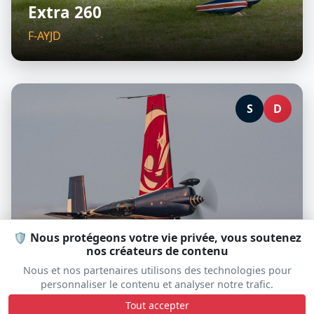
Extra 260
F-AYJD
S
D
🛡️ Nous protégeons votre vie privée, vous soutenez
nos créateurs de contenu
Equipe de Voltige de l'Armée de
Nous et nos partenaires utilisons des technologies pour
personnaliser le contenu et analyser notre trafic.
l'Air
Tout accepter