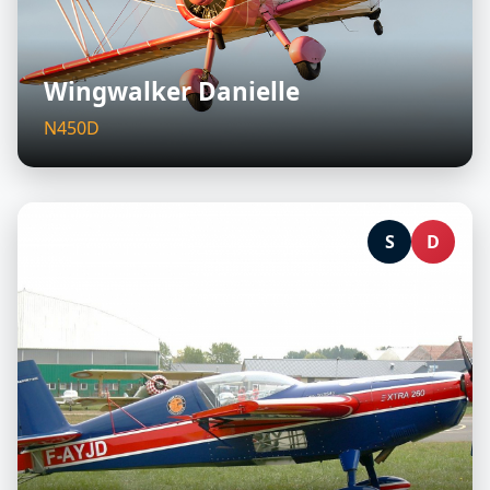
Wingwalker Danielle
N450D
S
D