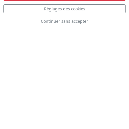
Réglages des cookies
Continuer sans accepter
S
D
Yakovlev Yak-50
F-AYNK