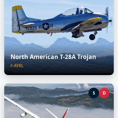
North American T-28A Trojan
F-AYRL
S
D