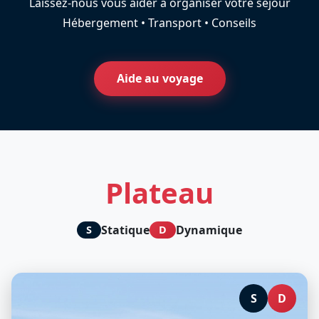
Laissez-nous vous aider à organiser votre séjour
Hébergement • Transport • Conseils
Aide au voyage
Plateau
Statique
Dynamique
S
D
S
D