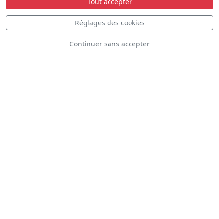
Plateau
Tout accepter
Réglages des cookies
Statique
Dynamique
S
D
Continuer sans accepter
S
D
PC-7 Subito Team