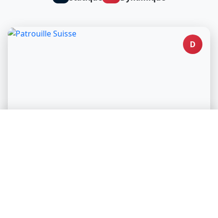
D
🛡️ Nous protégeons votre vie privée, vous soutenez
nos créateurs de contenu
Nous et nos partenaires utilisons des technologies pour
personnaliser le contenu et analyser notre trafic.
Tout accepter
Patrouille Suisse
Réglages des cookies
Continuer sans accepter