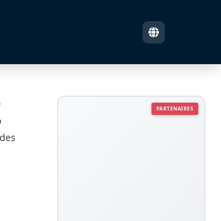
e
PARTENAIRES
b
 des