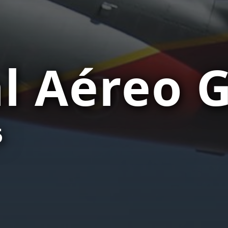
al Aéreo G
5