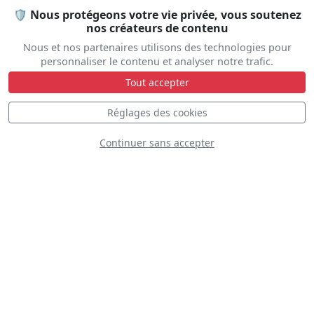
Statique
Dynamique
S
D
🛡️ Nous protégeons votre vie privée, vous soutenez
nos créateurs de contenu
Nous et nos partenaires utilisons des technologies pour
personnaliser le contenu et analyser notre trafic.
D
Tout accepter
Réglages des cookies
Continuer sans accepter
Fairchild AFB KC-135 Demo Team