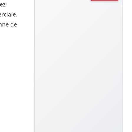
rez
rciale.
enne de