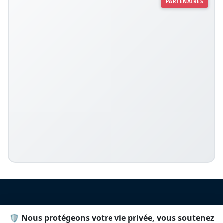
PARTENAIRES
Prêt à vivre l'expérience ?
🛡️ Nous protégeons votre vie privée, vous soutenez