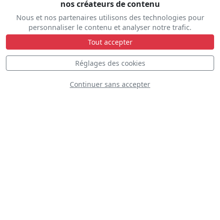
nos créateurs de contenu
Laissez-nous vous aider à organiser votre séjour
Nous et nos partenaires utilisons des technologies pour
personnaliser le contenu et analyser notre trafic.
Hébergement • Transport • Conseils
Tout accepter
Réglages des cookies
Aide au voyage
Continuer sans accepter
Plateau
Statique
Dynamique
S
D