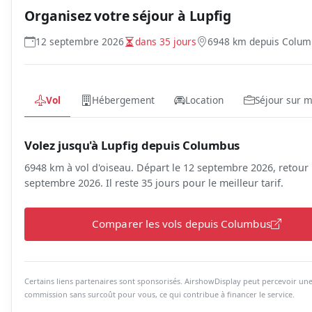
Organisez votre séjour à
Lupfig
12 septembre 2026
dans 35 jours
6948 km depuis Colum
Vol
Hébergement
Location
Séjour sur 
Volez jusqu'à Lupfig depuis Columbus
6948 km à vol d'oiseau. Départ le 12 septembre 2026, retour 
septembre 2026. Il reste 35 jours pour le meilleur tarif.
Comparer les vols depuis Columbus
Certains liens partenaires sont sponsorisés. AirshowDisplay peut percevoir un
commission sans surcoût pour vous, ce qui contribue à financer le service.