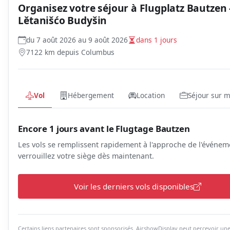
Organisez votre séjour à
Flugplatz Bautzen 
Lětanišćo Budyšin
du 7 août 2026 au 9 août 2026
dans 1 jours
7122 km depuis Columbus
Vol
Hébergement
Location
Séjour sur 
Encore 1 jours avant le Flugtage Bautzen
Les vols se remplissent rapidement à l'approche de l'événe
verrouillez votre siège dès maintenant.
Voir les derniers vols disponibles
Certains liens partenaires sont sponsorisés. AirshowDisplay peut percevoir un