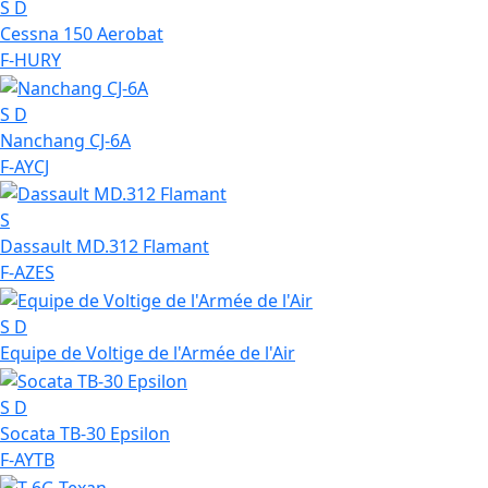
S
D
Cessna 150 Aerobat
F-HURY
S
D
Nanchang CJ-6A
F-AYCJ
S
Dassault MD.312 Flamant
F-AZES
S
D
Equipe de Voltige de l'Armée de l'Air
S
D
Socata TB-30 Epsilon
F-AYTB