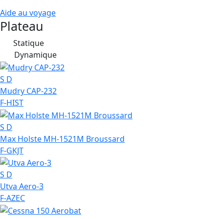
Aide au voyage
Plateau
Statique
S
Dynamique
D
S
D
Mudry CAP-232
F-HIST
S
D
Max Holste MH-1521M Broussard
F-GKJT
S
D
Utva Aero-3
F-AZEC