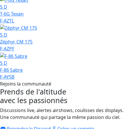
S
D
T-6G Texan
F-AZTL
S
D
Zéphyr CM 175
F-AZPF
S
D
F-86 Sabre
F-AYSB
Rejoins la communauté
Prends de l'altitude
avec les passionnés
Discussions live, alertes airshows, coulisses des displays.
Une communauté qui partage la même passion du ciel.
Rejoindre le Discord
Créer un compte