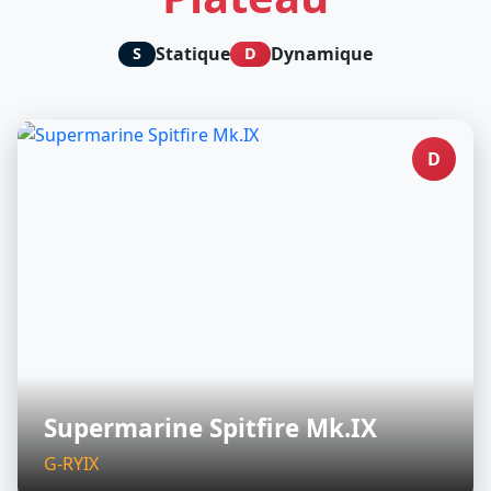
Statique
Dynamique
S
D
D
Supermarine Spitfire Mk.IX
G-RYIX