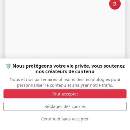
D
🛡️ Nous protégeons votre vie privée, vous soutenez
nos créateurs de contenu
Lockheed 12-A Electra Junior
Nous et nos partenaires utilisons des technologies pour
G-AFTL
personnaliser le contenu et analyser notre trafic.
Tout accepter
Réglages des cookies
D
Continuer sans accepter