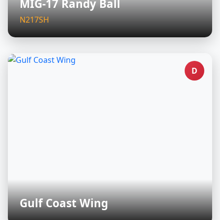
MIG-17 Randy Ball
N217SH
D
Gulf Coast Wing