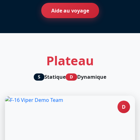
Aide au voyage
Plateau
Statique
Dynamique
S
D
D