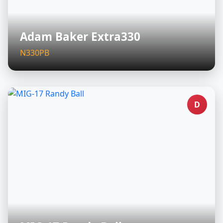
Adam Baker Extra330
N330PB
D