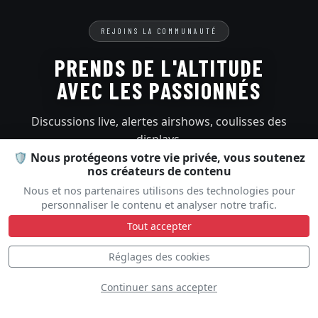
REJOINS LA COMMUNAUTÉ
PRENDS DE L'ALTITUDE
AVEC LES PASSIONNÉS
Discussions live, alertes airshows, coulisses des
displays.
Une communauté qui partage la même passion du
🛡️ Nous protégeons votre vie privée, vous soutenez
nos créateurs de contenu
ciel.
Nous et nos partenaires utilisons des technologies pour
personnaliser le contenu et analyser notre trafic.
Rejoindre le Discord
Créer un compte
Tout accepter
Réglages des cookies
5 155
passionnés
1 683
displays
Continuer sans accepter
341
meetings aériens cette saison